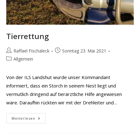
Tierrettung
Beitrags-
Beitrag
Raffael Fischaleck
Sonntag 23. Mai 2021
Autor:
veröffentlicht:
Beitrags-
Allgemein
Kategorie:
Von der ILS Landshut wurde unser Kommandant
informiert, dass ein Storch in seinem Nest liegt und
vermutlich dringend auf tierärztliche Hilfe angewiesen
wäre. Daraufhin rückten wir mit der Drehleiter und…
Tierrettung
Weiterlesen