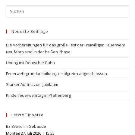
Pr
Es
to
Neueste Beiträge
clo
the
Die Vorbereitungen für das große Fest der Freiwilligen Feuerwehr
se
Neufahrn sind in der heißen Phase
pan
Übung mit Deutscher Bahn
Feuerwehrgrundausbildung erfolgreich abgeschlossen
Starker Auftritt zum Jubiläum
Kinderfeuerwehrtag in Pfaffenberg
Letzte Einsätze
B3 Brand im Gebäude
Montag 27. Juli 2026
|
15:55