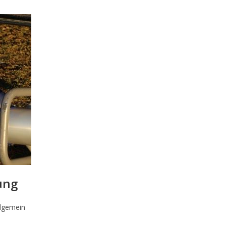
ung
ags-
llgemein
orie: