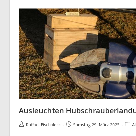
Ausleuchten Hubschrauberland
Beitrags-
Beitrag
Beitr
Raffael Fischaleck
Samstag 29. März 2025
A
Autor:
veröffentlicht:
Kateg