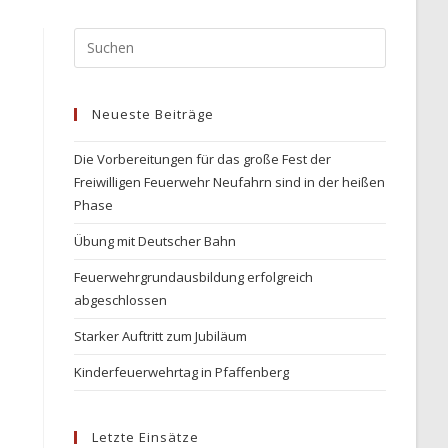
Press
Escape
to
Neueste Beiträge
close
the
Die Vorbereitungen für das große Fest der
search
Freiwilligen Feuerwehr Neufahrn sind in der heißen
panel.
Phase
Übung mit Deutscher Bahn
Feuerwehrgrundausbildung erfolgreich
abgeschlossen
Starker Auftritt zum Jubiläum
Kinderfeuerwehrtag in Pfaffenberg
Letzte Einsätze