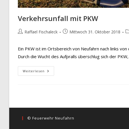
Verkehrsunfall mit PKW
Beitrags-
Beitrag
B
Raffael Fischaleck
Mittwoch 31. Oktober 2018
Autor:
veröffentlicht:
K
Ein PKW ist im Ortsbereich von Neufahrn nach links v
Durch die Wucht des Aufpralls überschlug sich der PKW
Verkehrsunfall
Weiterlesen
Mit
PKW
© Feuerwehr Neufahrn