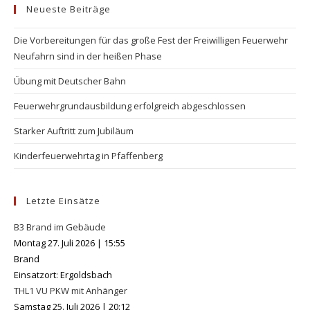
Neueste Beiträge
clo
the
Die Vorbereitungen für das große Fest der Freiwilligen Feuerwehr
se
Neufahrn sind in der heißen Phase
pan
Übung mit Deutscher Bahn
Feuerwehrgrundausbildung erfolgreich abgeschlossen
Starker Auftritt zum Jubiläum
Kinderfeuerwehrtag in Pfaffenberg
Letzte Einsätze
B3 Brand im Gebäude
Montag 27. Juli 2026
|
15:55
Brand
Einsatzort: Ergoldsbach
THL1 VU PKW mit Anhänger
Samstag 25. Juli 2026
|
20:12