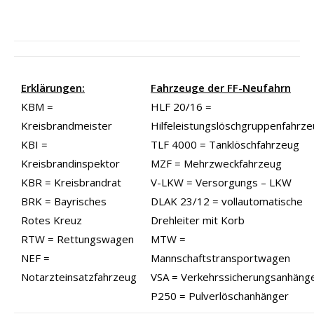
Erklärungen:
Fahrzeuge der FF-Neufahrn
KBM =
HLF 20/16 =
Kreisbrandmeister
Hilfeleistungslöschgruppenfahrz
KBI =
TLF 4000 = Tanklöschfahrzeug
Kreisbrandinspektor
MZF = Mehrzweckfahrzeug
KBR = Kreisbrandrat
V-LKW = Versorgungs – LKW
BRK = Bayrisches
DLAK 23/12 = vollautomatische
Rotes Kreuz
Drehleiter mit Korb
RTW = Rettungswagen
MTW =
NEF =
Mannschaftstransportwagen
Notarzteinsatzfahrzeug
VSA = Verkehrssicherungsanhäng
P250 = Pulverlöschanhänger