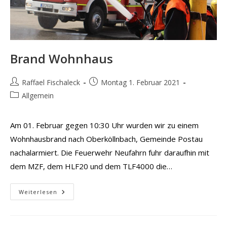
Brand Wohnhaus
Beitrags-
Beitrag
Raffael Fischaleck
Montag 1. Februar 2021
Autor:
veröffentlicht:
Beitrags-
Allgemein
Kategorie:
Am 01. Februar gegen 10:30 Uhr wurden wir zu einem
Wohnhausbrand nach Oberköllnbach, Gemeinde Postau
nachalarmiert. Die Feuerwehr Neufahrn fuhr daraufhin mit
dem MZF, dem HLF20 und dem TLF4000 die…
Brand
Weiterlesen
Wohnhaus