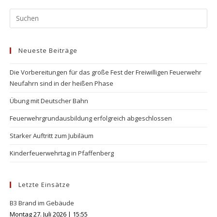
Pr
Es
to
Neueste Beiträge
clo
the
Die Vorbereitungen für das große Fest der Freiwilligen Feuerwehr
se
Neufahrn sind in der heißen Phase
pan
Übung mit Deutscher Bahn
Feuerwehrgrundausbildung erfolgreich abgeschlossen
Starker Auftritt zum Jubiläum
Kinderfeuerwehrtag in Pfaffenberg
Letzte Einsätze
B3 Brand im Gebäude
Montag 27. Juli 2026
|
15:55