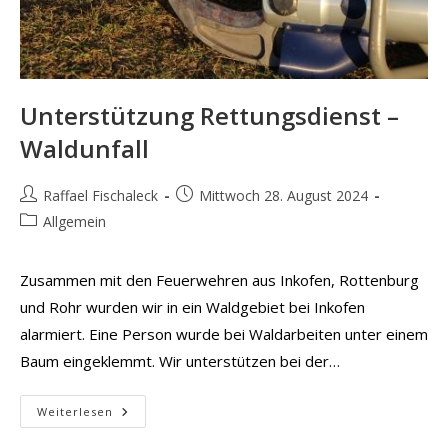
Unterstützung Rettungsdienst –
Waldunfall
Beitrags-
Beitrag
Raffael Fischaleck
Mittwoch 28. August 2024
Autor:
veröffentlicht:
Beitrags-
Allgemein
Kategorie:
Zusammen mit den Feuerwehren aus Inkofen, Rottenburg
und Rohr wurden wir in ein Waldgebiet bei Inkofen
alarmiert. Eine Person wurde bei Waldarbeiten unter einem
Baum eingeklemmt. Wir unterstützen bei der…
Unterstützung
Weiterlesen
Rettungsdienst
–