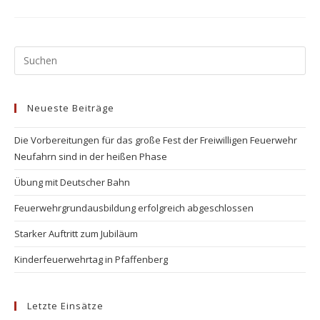
Anwesen
Pr
Es
to
Neueste Beiträge
clo
the
Die Vorbereitungen für das große Fest der Freiwilligen Feuerwehr
se
Neufahrn sind in der heißen Phase
pan
Übung mit Deutscher Bahn
Feuerwehrgrundausbildung erfolgreich abgeschlossen
Starker Auftritt zum Jubiläum
Kinderfeuerwehrtag in Pfaffenberg
Letzte Einsätze