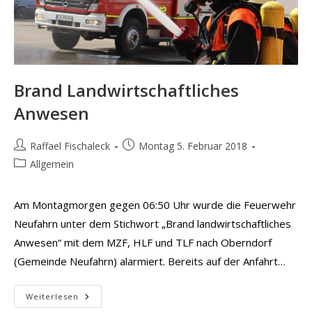
Brand Landwirtschaftliches
Anwesen
Beitrags-
Beitrag
Raffael Fischaleck
Montag 5. Februar 2018
Autor:
veröffentlicht:
Beitrags-
Allgemein
Kategorie:
Am Montagmorgen gegen 06:50 Uhr wurde die Feuerwehr
Neufahrn unter dem Stichwort „Brand landwirtschaftliches
Anwesen“ mit dem MZF, HLF und TLF nach Oberndorf
(Gemeinde Neufahrn) alarmiert. Bereits auf der Anfahrt…
Brand
Weiterlesen
Landwirtschaftliches