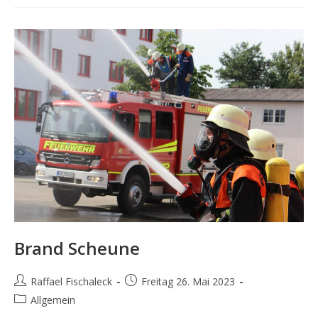
Waldunfall
Brand Scheune
Beitrags-
Beitrag
Raffael Fischaleck
Freitag 26. Mai 2023
Autor:
veröffentlicht:
Beitrags-
Allgemein
Kategorie: