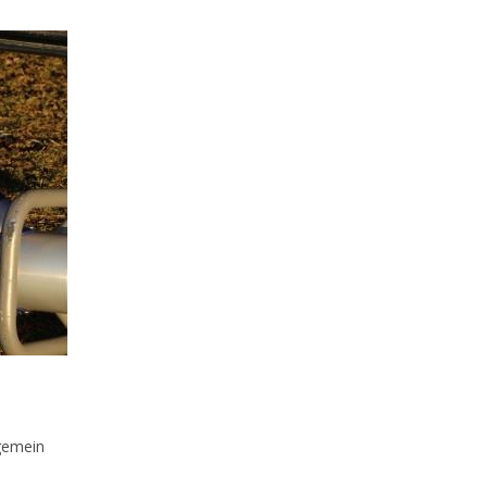
s-
gemein
rie: