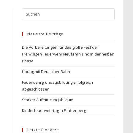
Press
Escape
to
Neueste Beiträge
close
the
Die Vorbereitungen für das große Fest der
search
Freiwilligen Feuerwehr Neufahrn sind in der heißen
panel.
Phase
Übung mit Deutscher Bahn
Feuerwehrgrundausbildung erfolgreich
abgeschlossen
Starker Auftritt zum Jubiläum
Kinderfeuerwehrtag in Pfaffenberg
Letzte Einsätze