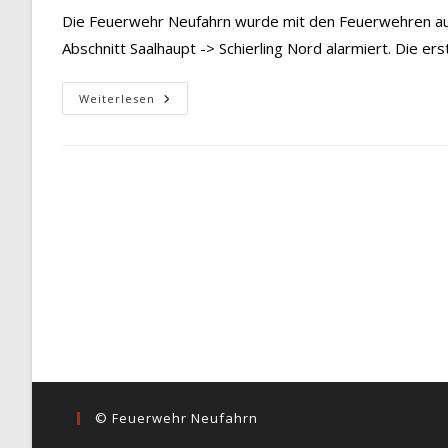
Die Feuerwehr Neufahrn wurde mit den Feuerwehren aus 
Abschnitt Saalhaupt -> Schierling Nord alarmiert. Die er
Verkehrsunfall
Weiterlesen
Mit
PKW
© Feuerwehr Neufahrn