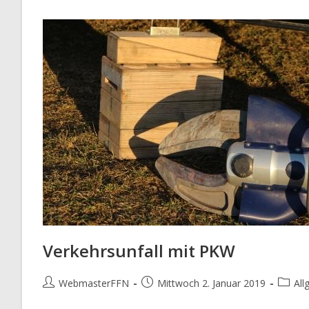
Verkehrsunfall mit PKW
Beitrags-
Beitrag
Beitrag
WebmasterFFN
Mittwoch 2. Januar 2019
All
Autor:
veröffentlicht:
Katego