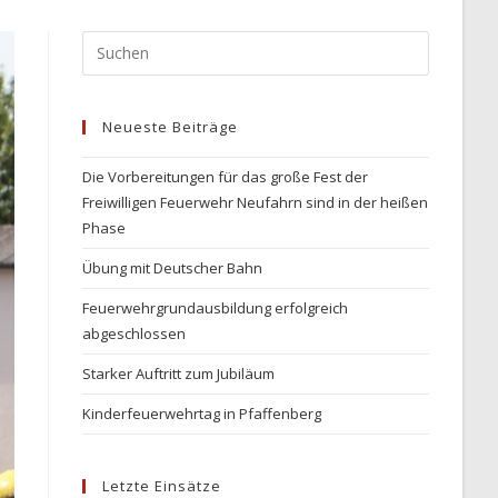
Press
Escape
to
Neueste Beiträge
close
the
Die Vorbereitungen für das große Fest der
search
Freiwilligen Feuerwehr Neufahrn sind in der heißen
panel.
Phase
Übung mit Deutscher Bahn
Feuerwehrgrundausbildung erfolgreich
abgeschlossen
Starker Auftritt zum Jubiläum
Kinderfeuerwehrtag in Pfaffenberg
Letzte Einsätze