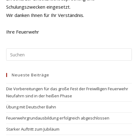
Schulungszwecken eingesetzt.
Wir danken Ihnen für Ihr Verständnis.
Ihre Feuerwehr
Pr
Es
to
Neueste Beiträge
clo
the
Die Vorbereitungen für das große Fest der Freiwilligen Feuerwehr
se
Neufahrn sind in der heißen Phase
pan
Übung mit Deutscher Bahn
Feuerwehrgrundausbildung erfolgreich abgeschlossen
Starker Auftritt zum Jubiläum