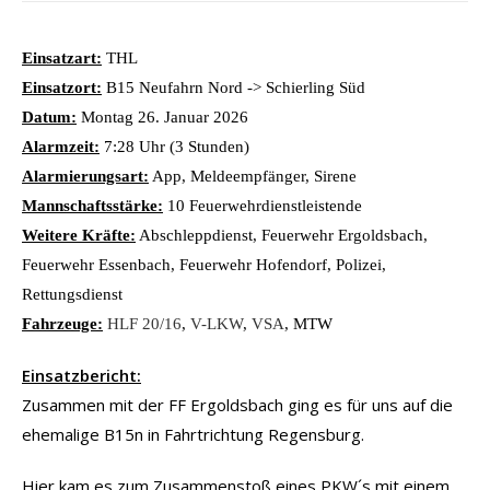
Einsatzart:
THL
Einsatzort:
B15 Neufahrn Nord -> Schierling Süd
Datum:
Montag 26. Januar 2026
Alarmzeit:
7:28 Uhr (3 Stunden)
Alarmierungsart:
App, Meldeempfänger, Sirene
Mannschaftsstärke:
10 Feuerwehrdienstleistende
Weitere Kräfte:
Abschleppdienst, Feuerwehr Ergoldsbach,
Feuerwehr Essenbach, Feuerwehr Hofendorf, Polizei,
Rettungsdienst
Fahrzeuge:
HLF 20/16
,
V-LKW
,
VSA
, MTW
Einsatzbericht:
Zusammen mit der FF Ergoldsbach ging es für uns auf die
ehemalige B15n in Fahrtrichtung Regensburg.
Hier kam es zum Zusammenstoß eines PKW´s mit einem