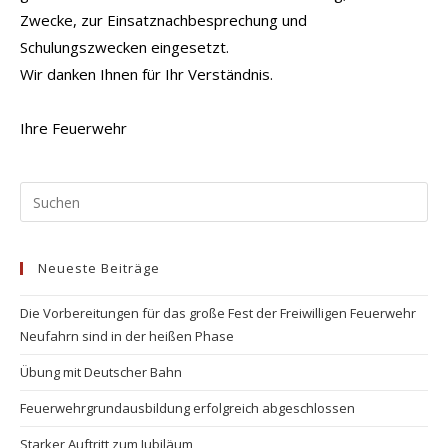
Zwecke, zur Einsatznachbesprechung und
Schulungszwecken eingesetzt.
Wir danken Ihnen für Ihr Verständnis.
Ihre Feuerwehr
Pr
Es
to
Neueste Beiträge
clo
the
Die Vorbereitungen für das große Fest der Freiwilligen Feuerwehr
se
Neufahrn sind in der heißen Phase
pan
Übung mit Deutscher Bahn
Feuerwehrgrundausbildung erfolgreich abgeschlossen
Starker Auftritt zum Jubiläum