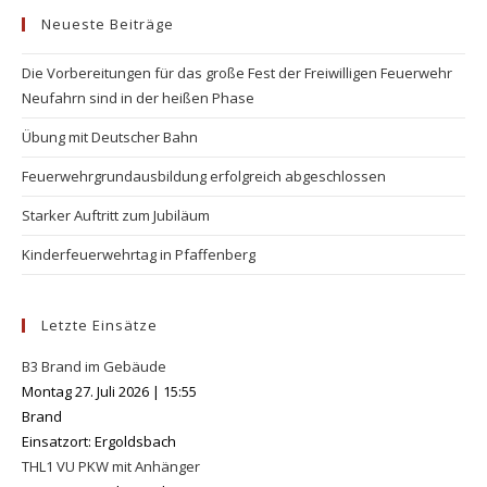
Neueste Beiträge
clo
the
Die Vorbereitungen für das große Fest der Freiwilligen Feuerwehr
se
Neufahrn sind in der heißen Phase
pan
Übung mit Deutscher Bahn
Feuerwehrgrundausbildung erfolgreich abgeschlossen
Starker Auftritt zum Jubiläum
Kinderfeuerwehrtag in Pfaffenberg
Letzte Einsätze
B3 Brand im Gebäude
Montag 27. Juli 2026
|
15:55
Brand
Einsatzort: Ergoldsbach
THL1 VU PKW mit Anhänger