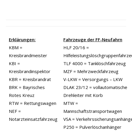
Erklärungen:
Fahrzeuge der FF-Neufahrn
KBM =
HLF 20/16 =
Kreisbrandmeister
Hilfeleistungslöschgruppenfahrz
KBI =
TLF 4000 = Tanklöschfahrzeug
Kreisbrandinspektor
MZF = Mehrzweckfahrzeug
KBR = Kreisbrandrat
V-LKW = Versorgungs – LKW
BRK = Bayrisches
DLAK 23/12 = vollautomatische
Rotes Kreuz
Drehleiter mit Korb
RTW = Rettungswagen
MTW =
NEF =
Mannschaftstransportwagen
Notarzteinsatzfahrzeug
VSA = Verkehrssicherungsanhäng
P250 = Pulverlöschanhänger