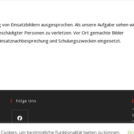
ng von Einsatzbildern ausgesprochen. Als unsere Aufgabe sehen wi
eschädigter Personen zu verletzen. Vor Ort gemachte Bilder
 Einsatznachbesprechung und Schulungszwecken eingesetzt.
Folge Uns
Opens
 Cookies, um bestmögliche Funktionalität bieten zu können.
Ein