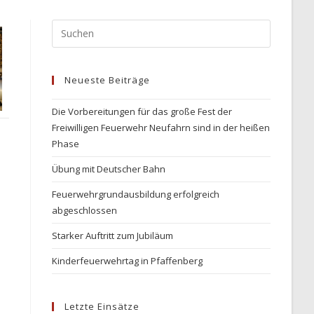
Press
Escape
to
Neueste Beiträge
close
the
Die Vorbereitungen für das große Fest der
search
Freiwilligen Feuerwehr Neufahrn sind in der heißen
panel.
Phase
Übung mit Deutscher Bahn
Feuerwehrgrundausbildung erfolgreich
abgeschlossen
Starker Auftritt zum Jubiläum
Kinderfeuerwehrtag in Pfaffenberg
Letzte Einsätze