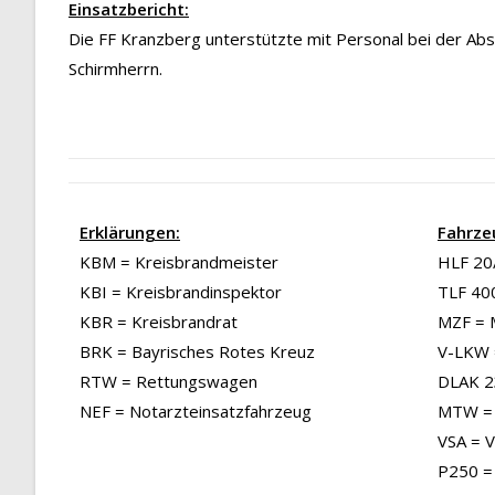
Einsatzbericht:
Die FF Kranzberg unterstützte mit Personal bei der Ab
Schirmherrn.
Erklärungen:
Fahrze
KBM = Kreisbrandmeister
HLF 20/
KBI = Kreisbrandinspektor
TLF 40
KBR = Kreisbrandrat
MZF = 
BRK = Bayrisches Rotes Kreuz
V-LKW 
RTW = Rettungswagen
DLAK 23
NEF = Notarzteinsatzfahrzeug
MTW = 
VSA = 
P250 =