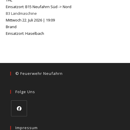
THL
Einsatzort: B15 Neufahrn Süd -> Nord
B3 Landmaschine
Mittwoch 22. Juli 2026
|
19:09
Brand
Einsatzort: Haselbach
© Feuerwehr Neufahrn
Folge Uns
Opens
in
Impressum