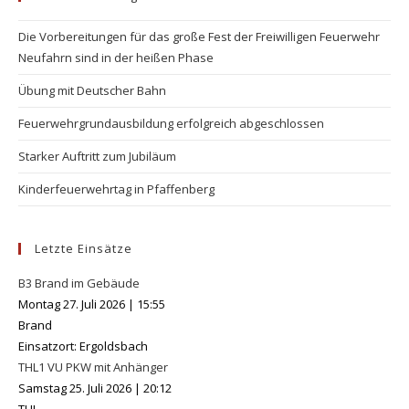
the
Die Vorbereitungen für das große Fest der Freiwilligen Feuerwehr
se
Neufahrn sind in der heißen Phase
pan
Übung mit Deutscher Bahn
Feuerwehrgrundausbildung erfolgreich abgeschlossen
Starker Auftritt zum Jubiläum
Kinderfeuerwehrtag in Pfaffenberg
Letzte Einsätze
B3 Brand im Gebäude
Montag 27. Juli 2026
|
15:55
Brand
Einsatzort: Ergoldsbach
THL1 VU PKW mit Anhänger
Samstag 25. Juli 2026
|
20:12