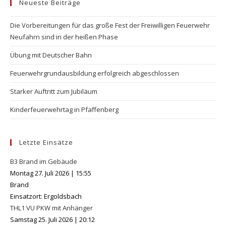
Neueste Beiträge
clo
the
Die Vorbereitungen für das große Fest der Freiwilligen Feuerwehr
se
Neufahrn sind in der heißen Phase
pan
Übung mit Deutscher Bahn
Feuerwehrgrundausbildung erfolgreich abgeschlossen
Starker Auftritt zum Jubiläum
Kinderfeuerwehrtag in Pfaffenberg
Letzte Einsätze
B3 Brand im Gebäude
Montag 27. Juli 2026
|
15:55
Brand
Einsatzort: Ergoldsbach
THL1 VU PKW mit Anhänger
Samstag 25. Juli 2026
|
20:12