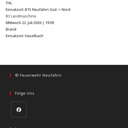
THL
Einsatzort: B15 Neufahrn Süd -> Nord
B3 Landmaschine
Mittwoch 22. Juli 2026
|
19:09
Brand
Einsatzort: Haselbach
© Feuerwehr Neufahrn
Folge Uns
Opens
in