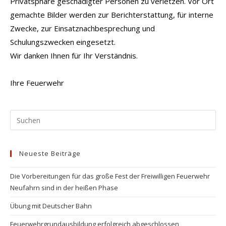
Privatsphäre geschädigter Personen zu verletzen. Vor Ort
gemachte Bilder werden zur Berichterstattung, für interne
Zwecke, zur Einsatznachbesprechung und
Schulungszwecken eingesetzt.
Wir danken Ihnen für Ihr Verständnis.
Ihre Feuerwehr
Pr
Es
to
Neueste Beiträge
clo
the
Die Vorbereitungen für das große Fest der Freiwilligen Feuerwehr
se
Neufahrn sind in der heißen Phase
pan
Übung mit Deutscher Bahn
Feuerwehrgrundausbildung erfolgreich abgeschlossen