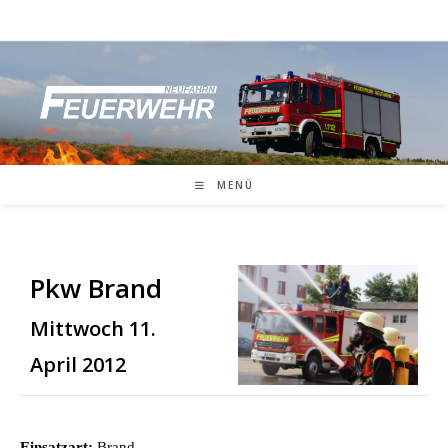
Zum
Inhalt
springen
MENÜ
Pkw Brand
Mittwoch 11.
April 2012
Einsatzart:
Brand