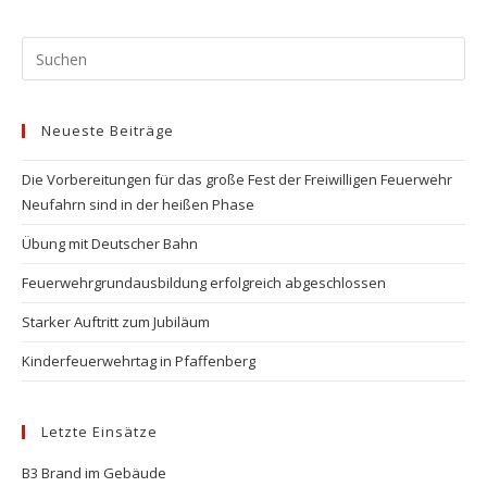
Pr
Es
to
Neueste Beiträge
clo
the
Die Vorbereitungen für das große Fest der Freiwilligen Feuerwehr
se
Neufahrn sind in der heißen Phase
pan
Übung mit Deutscher Bahn
Feuerwehrgrundausbildung erfolgreich abgeschlossen
Starker Auftritt zum Jubiläum
Kinderfeuerwehrtag in Pfaffenberg
Letzte Einsätze
B3 Brand im Gebäude