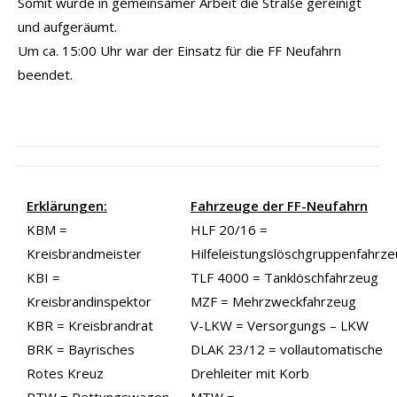
Somit wurde in gemeinsamer Arbeit die Straße gereinigt
und aufgeräumt.
Um ca. 15:00 Uhr war der Einsatz für die FF Neufahrn
beendet.
Erklärungen:
Fahrzeuge der FF-Neufahrn
KBM =
HLF 20/16 =
Kreisbrandmeister
Hilfeleistungslöschgruppenfahrz
KBI =
TLF 4000 = Tanklöschfahrzeug
Kreisbrandinspektor
MZF = Mehrzweckfahrzeug
KBR = Kreisbrandrat
V-LKW = Versorgungs – LKW
BRK = Bayrisches
DLAK 23/12 = vollautomatische
Rotes Kreuz
Drehleiter mit Korb
RTW = Rettungswagen
MTW =