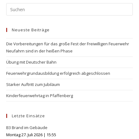
Pr
Es
to
Neueste Beiträge
clo
the
Die Vorbereitungen für das große Fest der Freiwilligen Feuerwehr
se
Neufahrn sind in der heißen Phase
pan
Übung mit Deutscher Bahn
Feuerwehrgrundausbildung erfolgreich abgeschlossen
Starker Auftritt zum Jubiläum
Kinderfeuerwehrtag in Pfaffenberg
Letzte Einsätze
B3 Brand im Gebäude
Montag 27. Juli 2026
|
15:55