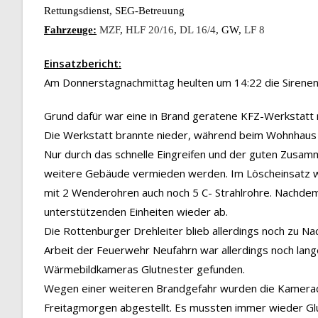
Rettungsdienst, SEG-Betreuung
Fahrzeuge:
MZF
,
HLF 20/16
,
DL 16/4
, GW,
LF 8
Einsatzbericht:
Am Donnerstagnachmittag heulten um 14:22 die Sirene
Grund dafür war eine in Brand geratene KFZ-Werkstat
Die Werkstatt brannte nieder, während beim Wohnhaus 
Nur durch das schnelle Eingreifen und der guten Zusam
weitere Gebäude vermieden werden. Im Löscheinsatz w
mit 2 Wenderohren auch noch 5 C- Strahlrohre. Nachde
unterstützenden Einheiten wieder ab.
Die Rottenburger Drehleiter blieb allerdings noch zu Na
Arbeit der Feuerwehr Neufahrn war allerdings noch lan
Wärmebildkameras Glutnester gefunden.
Wegen einer weiteren Brandgefahr wurden die Kamerad
Freitagmorgen abgestellt. Es mussten immer wieder Gl