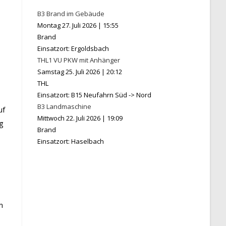
B3 Brand im Gebäude
Montag 27. Juli 2026
|
15:55
Brand
Einsatzort: Ergoldsbach
THL1 VU PKW mit Anhänger
Samstag 25. Juli 2026
|
20:12
THL
Einsatzort: B15 Neufahrn Süd -> Nord
B3 Landmaschine
uf
Mittwoch 22. Juli 2026
|
19:09
g
Brand
Einsatzort: Haselbach
m