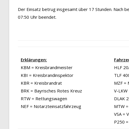
Der Einsatz betrug insgesamt über 17 Stunden. Nach 
07:50 Uhr beendet.
Erklärungen:
Fahrze
KBM = Kreisbrandmeister
HLF 20/
KBI = Kreisbrandinspektor
TLF 40
KBR = Kreisbrandrat
MZF = 
BRK = Bayrisches Rotes Kreuz
V-LKW 
RTW = Rettungswagen
DLAK 23
NEF = Notarzteinsatzfahrzeug
MTW = 
VSA = 
P250 =