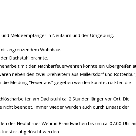
n und Meldeempfänger in Neufahrn und der Umgebung.
t mit angrenzendem Wohnhaus.
der Dachstuhl brannte.
menarbeit mit den Nachbarfeuerwehren konnte ein Übergreifen a
aren neben den zwei Drehleitern aus Mallersdorf und Rottenbur
m die Meldung “Feuer aus” gegeben werden konnte, rückten die
chlöscharbeiten am Dachstuhl ca. 2 Stunden länger vor Ort. Die
ge nicht beendet. Immer wieder wurden auch durch Einsatz der
en der Neufahrner Wehr in Brandwachen bis um ca. 07:00 Uhr a
utnester abgelöscht werden.