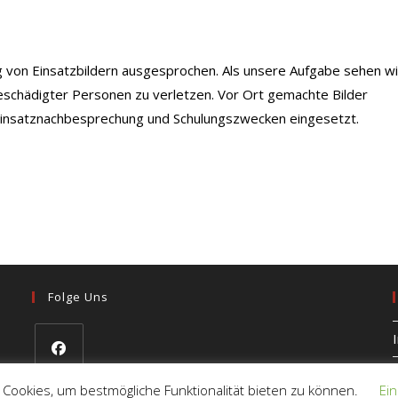
ng von Einsatzbildern ausgesprochen. Als unsere Aufgabe sehen wi
eschädigter Personen zu verletzen. Vor Ort gemachte Bilder
 Einsatznachbesprechung und Schulungszwecken eingesetzt.
Folge Uns
Opens
 Cookies, um bestmögliche Funktionalität bieten zu können.
Ein