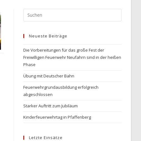
Press
Escape
to
Neueste Beiträge
close
the
Die Vorbereitungen für das große Fest der
search
Freiwilligen Feuerwehr Neufahrn sind in der heißen
panel.
Phase
Übung mit Deutscher Bahn
Feuerwehrgrundausbildung erfolgreich
abgeschlossen
Starker Auftritt zum Jubiläum
Kinderfeuerwehrtag in Pfaffenberg
Letzte Einsätze