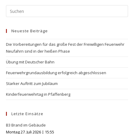
Pr
Es
to
Neueste Beiträge
clo
the
Die Vorbereitungen für das große Fest der Freiwilligen Feuerwehr
se
Neufahrn sind in der heißen Phase
pan
Übung mit Deutscher Bahn
Feuerwehrgrundausbildung erfolgreich abgeschlossen
Starker Auftritt zum Jubiläum
Kinderfeuerwehrtag in Pfaffenberg
Letzte Einsätze
B3 Brand im Gebäude
Montag 27. Juli 2026
|
15:55