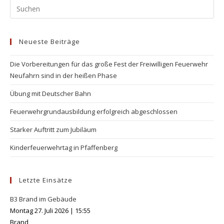
Pr
Es
to
Neueste Beiträge
clo
the
Die Vorbereitungen für das große Fest der Freiwilligen Feuerwehr
se
Neufahrn sind in der heißen Phase
pan
Übung mit Deutscher Bahn
Feuerwehrgrundausbildung erfolgreich abgeschlossen
Starker Auftritt zum Jubiläum
Kinderfeuerwehrtag in Pfaffenberg
Letzte Einsätze
B3 Brand im Gebäude
Montag 27. Juli 2026
|
15:55
Brand