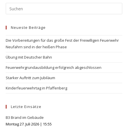
Pr
Es
to
Neueste Beiträge
clo
the
Die Vorbereitungen für das große Fest der Freiwilligen Feuerwehr
se
Neufahrn sind in der heißen Phase
pan
Übung mit Deutscher Bahn
Feuerwehrgrundausbildung erfolgreich abgeschlossen
Starker Auftritt zum Jubiläum
Kinderfeuerwehrtag in Pfaffenberg
Letzte Einsätze
B3 Brand im Gebäude
Montag 27. Juli 2026
|
15:55