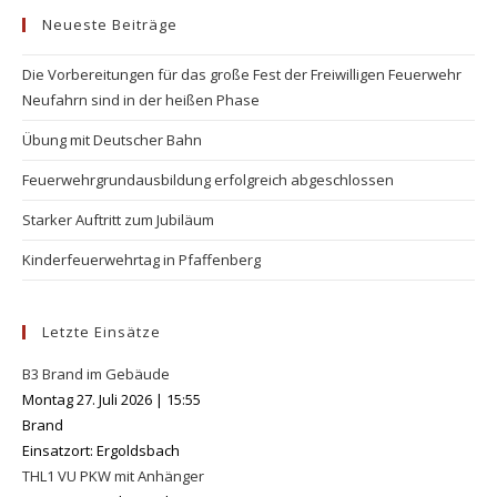
Neueste Beiträge
clo
the
Die Vorbereitungen für das große Fest der Freiwilligen Feuerwehr
se
Neufahrn sind in der heißen Phase
pan
Übung mit Deutscher Bahn
Feuerwehrgrundausbildung erfolgreich abgeschlossen
Starker Auftritt zum Jubiläum
Kinderfeuerwehrtag in Pfaffenberg
Letzte Einsätze
B3 Brand im Gebäude
Montag 27. Juli 2026
|
15:55
Brand
Einsatzort: Ergoldsbach
THL1 VU PKW mit Anhänger