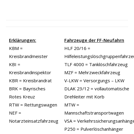
Erklärungen:
Fahrzeuge der FF-Neufahrn
KBM =
HLF 20/16 =
Kreisbrandmeister
Hilfeleistungslöschgruppenfahrz
KBI =
TLF 4000 = Tanklöschfahrzeug
Kreisbrandinspektor
MZF = Mehrzweckfahrzeug
KBR = Kreisbrandrat
V-LKW = Versorgungs – LKW
BRK = Bayrisches
DLAK 23/12 = vollautomatische
Rotes Kreuz
Drehleiter mit Korb
RTW = Rettungswagen
MTW =
NEF =
Mannschaftstransportwagen
Notarzteinsatzfahrzeug
VSA = Verkehrssicherungsanhäng
P250 = Pulverlöschanhänger