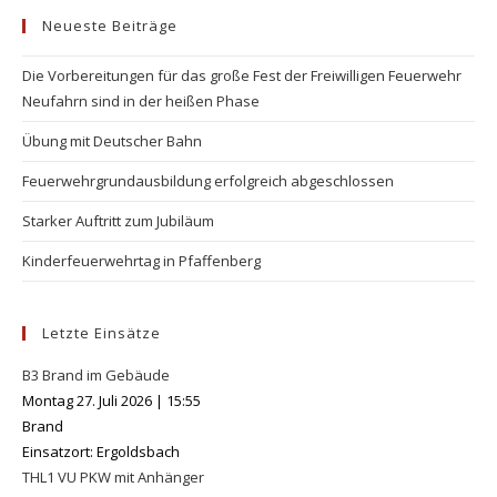
Neueste Beiträge
clo
the
Die Vorbereitungen für das große Fest der Freiwilligen Feuerwehr
se
Neufahrn sind in der heißen Phase
pan
Übung mit Deutscher Bahn
Feuerwehrgrundausbildung erfolgreich abgeschlossen
Starker Auftritt zum Jubiläum
Kinderfeuerwehrtag in Pfaffenberg
Letzte Einsätze
B3 Brand im Gebäude
Montag 27. Juli 2026
|
15:55
Brand
Einsatzort: Ergoldsbach
THL1 VU PKW mit Anhänger