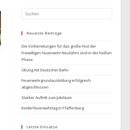
Press
Escape
to
Neueste Beiträge
close
the
Die Vorbereitungen für das große Fest der
search
Freiwilligen Feuerwehr Neufahrn sind in der heißen
panel.
Phase
Übung mit Deutscher Bahn
Feuerwehrgrundausbildung erfolgreich
abgeschlossen
Starker Auftritt zum Jubiläum
Kinderfeuerwehrtag in Pfaffenberg
Letzte Einsätze