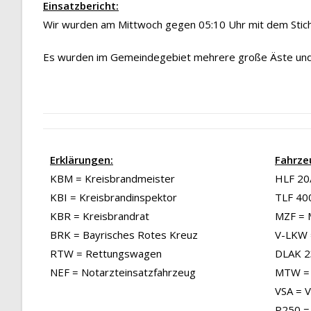
Einsatzbericht:
Wir wurden am Mittwoch gegen 05:10 Uhr mit dem Stich
Es wurden im Gemeindegebiet mehrere große Äste und
Erklärungen:
Fahrze
KBM = Kreisbrandmeister
HLF 20/
KBI = Kreisbrandinspektor
TLF 40
KBR = Kreisbrandrat
MZF = 
BRK = Bayrisches Rotes Kreuz
V-LKW 
RTW = Rettungswagen
DLAK 23
NEF = Notarzteinsatzfahrzeug
MTW = 
VSA = 
P250 =