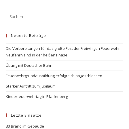
Pr
Es
to
Neueste Beiträge
clo
the
Die Vorbereitungen für das große Fest der Freiwilligen Feuerwehr
se
Neufahrn sind in der heißen Phase
pan
Übung mit Deutscher Bahn
Feuerwehrgrundausbildung erfolgreich abgeschlossen
Starker Auftritt zum Jubiläum
Kinderfeuerwehrtag in Pfaffenberg
Letzte Einsätze
B3 Brand im Gebäude