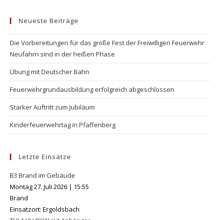
to
Neueste Beiträge
clo
the
Die Vorbereitungen für das große Fest der Freiwilligen Feuerwehr
se
Neufahrn sind in der heißen Phase
pan
Übung mit Deutscher Bahn
Feuerwehrgrundausbildung erfolgreich abgeschlossen
Starker Auftritt zum Jubiläum
Kinderfeuerwehrtag in Pfaffenberg
Letzte Einsätze
B3 Brand im Gebäude
Montag 27. Juli 2026
|
15:55
Brand
Einsatzort: Ergoldsbach