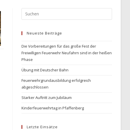
Press
Escape
to
Neueste Beiträge
close
the
Die Vorbereitungen für das große Fest der
search
Freiwilligen Feuerwehr Neufahrn sind in der heißen
panel.
Phase
Übung mit Deutscher Bahn
Feuerwehrgrundausbildung erfolgreich
abgeschlossen
Starker Auftritt zum Jubiläum
Kinderfeuerwehrtag in Pfaffenberg
Letzte Einsätze