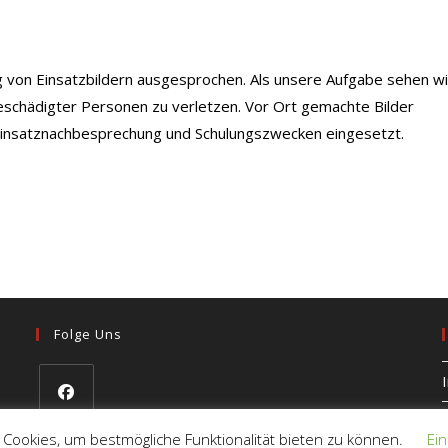
ng von Einsatzbildern ausgesprochen. Als unsere Aufgabe sehen wi
eschädigter Personen zu verletzen. Vor Ort gemachte Bilder
 Einsatznachbesprechung und Schulungszwecken eingesetzt.
Folge Uns
Opens
 Cookies, um bestmögliche Funktionalität bieten zu können.
Ein