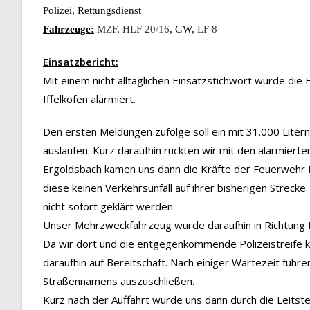
Polizei, Rettungsdienst
Fahrzeuge:
MZF
,
HLF 20/16
, GW,
LF 8
Einsatzbericht:
Mit einem nicht alltäglichen Einsatzstichwort wurde di
Iffelkofen alarmiert.
Den ersten Meldungen zufolge soll ein mit 31.000 Liter
auslaufen. Kurz daraufhin rückten wir mit den alarmiert
Ergoldsbach kamen uns dann die Kräfte der Feuerwehr
diese keinen Verkehrsunfall auf ihrer bisherigen Streck
nicht sofort geklärt werden.
Unser Mehrzweckfahrzeug wurde daraufhin in Richtung L
Da wir dort und die entgegenkommende Polizeistreife k
daraufhin auf Bereitschaft. Nach einiger Wartezeit fuhr
Straßennamens auszuschließen.
Kurz nach der Auffahrt wurde uns dann durch die Leitst