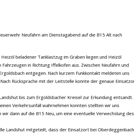
e Feuerwehr Neufahrn am Dienstagabend auf die B15 Alt nach
n Heizöl beladener Tanklastzug im Graben liegen und Heizöl
en Fahrzeugen in Richtung Iffelkofen aus. Zwischen Neufahrn und
 Ergoldsbach entgegen. Nach kurzem Funkkontakt meldeten uns
e. Nach Rücksprache mit der Leitstelle konnte der genaue Einsatzo
andshut bis zum Ergoldsbacher Kreisel zur Erkundung entsandt.
einen Verkehrsunfall wahrnehmen konnten stellten wir uns
en wir dann auf die B15 Neu, um eine eventuelle Verwechslung des
elle Landshut mitgeteilt, dass der Einsatzort bei Oberdeggenbach