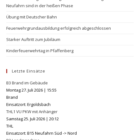
se
Neufahrn sind in der heißen Phase
pan
Übung mit Deutscher Bahn
Feuerwehrgrundausbildung erfolgreich abgeschlossen
Starker Auftritt zum Jubiläum
Kinderfeuerwehrtag in Pfaffenberg
Letzte Einsätze
B3 Brand im Gebäude
Montag 27. Juli 2026
|
15:55
Brand
Einsatzort: Ergoldsbach
THL1 VU PKW mit Anhänger
Samstag 25. Juli 2026
|
20:12
THL
Einsatzort: B15 Neufahrn Süd -> Nord