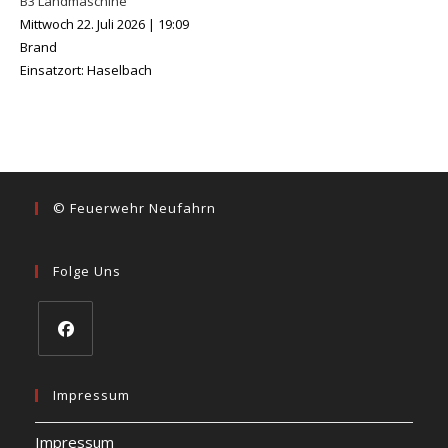
B3 Landmaschine
Mittwoch 22. Juli 2026
|
19:09
Brand
Einsatzort: Haselbach
© Feuerwehr Neufahrn
Folge Uns
Opens
in
Impressum
a
Impressum
new