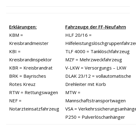
Erklärungen:
Fahrzeuge der FF-Neufahrn
KBM =
HLF 20/16 =
Kreisbrandmeister
Hilfeleistungslöschgruppenfahrz
KBI =
TLF 4000 = Tanklöschfahrzeug
Kreisbrandinspektor
MZF = Mehrzweckfahrzeug
KBR = Kreisbrandrat
V-LKW = Versorgungs – LKW
BRK = Bayrisches
DLAK 23/12 = vollautomatische
Rotes Kreuz
Drehleiter mit Korb
RTW = Rettungswagen
MTW =
NEF =
Mannschaftstransportwagen
Notarzteinsatzfahrzeug
VSA = Verkehrssicherungsanhäng
P250 = Pulverlöschanhänger