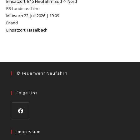
Einsatzort: B15 Neufahrn Süd -> Nord
B3 Landmaschine
Mittwoch 22. Juli 2026
|
19:09
Brand
Einsatzort: Haselbach
© Feuerwehr Neufahrn
Folge Uns
Opens
in
Impressum
a