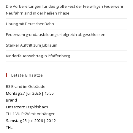
the
Die Vorbereitungen für das große Fest der Freiwilligen Feuerwehr
se
Neufahrn sind in der heißen Phase
pan
Übung mit Deutscher Bahn
Feuerwehrgrundausbildung erfolgreich abgeschlossen
Starker Auftritt zum Jubiläum
Kinderfeuerwehrtag in Pfaffenberg
Letzte Einsätze
B3 Brand im Gebäude
Montag 27. Juli 2026
|
15:55
Brand
Einsatzort: Ergoldsbach
THL1 VU PKW mit Anhänger
Samstag 25. Juli 2026
|
20:12
THL