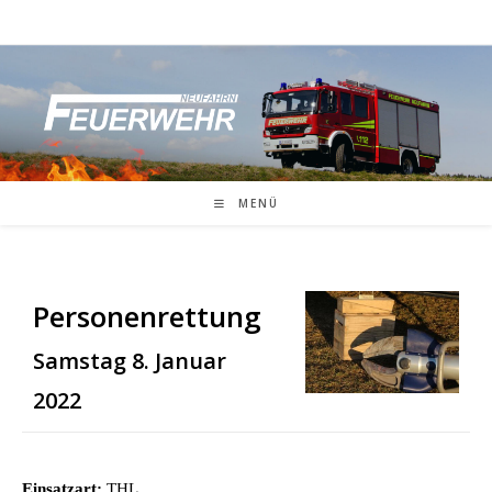
Zum
Inhalt
springen
MENÜ
Personenrettung
Samstag 8. Januar
2022
Einsatzart:
THL