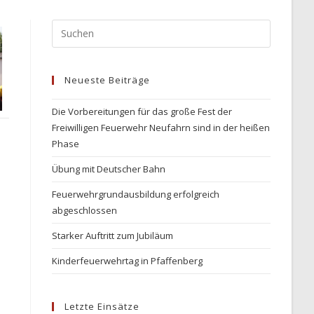
Press
Escape
to
Neueste Beiträge
close
the
Die Vorbereitungen für das große Fest der
search
Freiwilligen Feuerwehr Neufahrn sind in der heißen
panel.
Phase
Übung mit Deutscher Bahn
Feuerwehrgrundausbildung erfolgreich
abgeschlossen
Starker Auftritt zum Jubiläum
Kinderfeuerwehrtag in Pfaffenberg
Letzte Einsätze