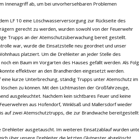
im Innenagriff ab, um bei unvorhersehbaren Problemen
 dem LF 10 eine Löschwasserversorgung zur Rückseite des
rägern gerecht zu werden, wurden sowohl von der Feuerwehr
nige Trupps an der Atemschutzüberwachung bereit gestellt.
rolle war, wurde die Einsatzstelle neu geordnet und unser
ohnhaus platziert. Um die Drehleiter an jeder Stelle des
noch ein Baum im Vorgarten des Hauses gefällt werden. Als Fol
konnte effektiver an den Brandherden eingesetzt werden.
f eine kurze Unterbrechung, ständig Trupps unter Atemschutz im
 löschen zu können. Mit den Lichtmasten der Großfahrzeuge,
chend ausgeleuchtet. Nachdem kein sichtbares Feuer und keine
Feuerwehren aus Hofendorf, Winklsaß und Mallersdorf wieder
is auf zwei Atemschutztrupps, die zur Brandwache bereitgestellt
Drehleiter ausgetauscht. Im weiteren Einsatzablauf wurden unt
ich über unsere Drehleiter die letzten Glutnester abgelöscht.