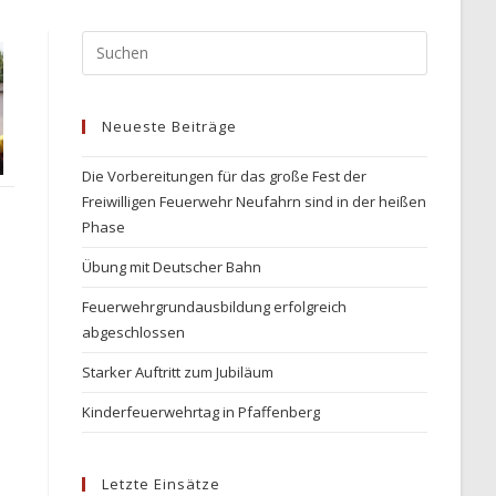
Press
Escape
to
Neueste Beiträge
close
the
Die Vorbereitungen für das große Fest der
search
Freiwilligen Feuerwehr Neufahrn sind in der heißen
panel.
Phase
Übung mit Deutscher Bahn
Feuerwehrgrundausbildung erfolgreich
abgeschlossen
Starker Auftritt zum Jubiläum
Kinderfeuerwehrtag in Pfaffenberg
Letzte Einsätze