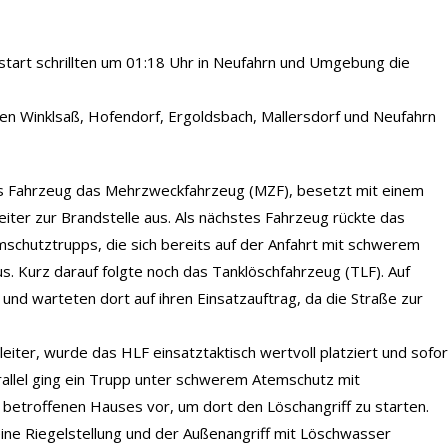
start schrillten um 01:18 Uhr in Neufahrn und Umgebung die
 Winklsaß, Hofendorf, Ergoldsbach, Mallersdorf und Neufahrn
s Fahrzeug das Mehrzweckfahrzeug (MZF), besetzt mit einem
ter zur Brandstelle aus. Als nächstes Fahrzeug rückte das
schutztrupps, die sich bereits auf der Anfahrt mit schwerem
 Kurz darauf folgte noch das Tanklöschfahrzeug (TLF). Auf
und warteten dort auf ihren Einsatzauftrag, da die Straße zur
ter, wurde das HLF einsatztaktisch wertvoll platziert und sofor
llel ging ein Trupp unter schwerem Atemschutz mit
etroffenen Hauses vor, um dort den Löschangriff zu starten.
ne Riegelstellung und der Außenangriff mit Löschwasser