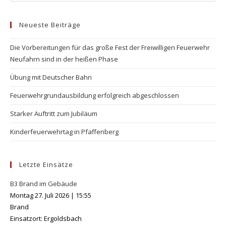
to
Neueste Beiträge
clo
the
Die Vorbereitungen für das große Fest der Freiwilligen Feuerwehr
se
Neufahrn sind in der heißen Phase
pan
Übung mit Deutscher Bahn
Feuerwehrgrundausbildung erfolgreich abgeschlossen
Starker Auftritt zum Jubiläum
Kinderfeuerwehrtag in Pfaffenberg
Letzte Einsätze
B3 Brand im Gebäude
Montag 27. Juli 2026
|
15:55
Brand
Einsatzort: Ergoldsbach