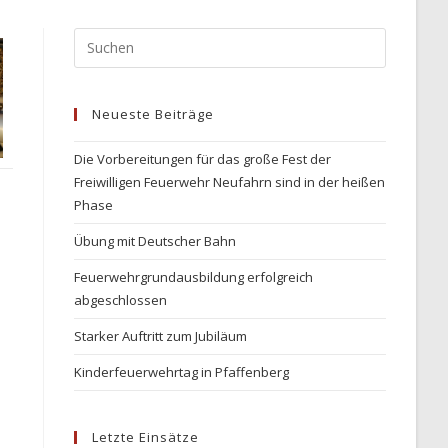
Press
Escape
to
Neueste Beiträge
close
the
Die Vorbereitungen für das große Fest der
search
Freiwilligen Feuerwehr Neufahrn sind in der heißen
panel.
Phase
Übung mit Deutscher Bahn
Feuerwehrgrundausbildung erfolgreich
abgeschlossen
Starker Auftritt zum Jubiläum
Kinderfeuerwehrtag in Pfaffenberg
Letzte Einsätze