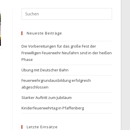
Press
Escape
to
Neueste Beiträge
close
the
Die Vorbereitungen für das große Fest der
search
Freiwilligen Feuerwehr Neufahrn sind in der heißen
panel.
Phase
Übung mit Deutscher Bahn
Feuerwehrgrundausbildung erfolgreich
abgeschlossen
Starker Auftritt zum Jubiläum
Kinderfeuerwehrtag in Pfaffenberg
Letzte Einsätze