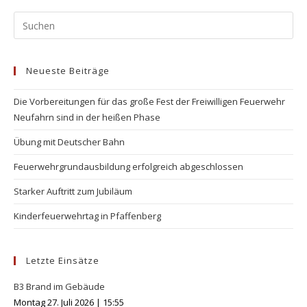
Pr
Es
to
Neueste Beiträge
clo
the
Die Vorbereitungen für das große Fest der Freiwilligen Feuerwehr
se
Neufahrn sind in der heißen Phase
pan
Übung mit Deutscher Bahn
Feuerwehrgrundausbildung erfolgreich abgeschlossen
Starker Auftritt zum Jubiläum
Kinderfeuerwehrtag in Pfaffenberg
Letzte Einsätze
B3 Brand im Gebäude
Montag 27. Juli 2026
|
15:55