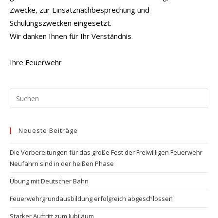
Zwecke, zur Einsatznachbesprechung und
Schulungszwecken eingesetzt.
Wir danken Ihnen für Ihr Verständnis.
Ihre Feuerwehr
Pr
Es
to
Neueste Beiträge
clo
the
Die Vorbereitungen für das große Fest der Freiwilligen Feuerwehr
se
Neufahrn sind in der heißen Phase
pan
Übung mit Deutscher Bahn
Feuerwehrgrundausbildung erfolgreich abgeschlossen
Starker Auftritt zum Jubiläum