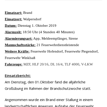
Einsatzart:
Brand
Einsatzort:
Walpersdorf
Datum:
Dienstag 1. Oktober 2019
Alarmzeit:
18:50 Uhr (4 Stunden 40 Minuten)
Alarmierungsart:
App, Meldeempfänger, Sirene
Mannschaftsstärke:
21 Feuerwehrdienstleistende
Weitere Kräfte:
Feuerwehr Hofendorf, Feuerwehr Piegendorf,
Feuerwehr Winklsaß
Fahrzeuge:
MZF
,
HLF 20/16
,
DL 16/4
,
TLF 4000
,
V-LKW
Einsatzbericht:
Am Dienstag, den 01.Oktober fand die alljährliche
Großübung im Rahmen der Brandschutzwoche statt.
Angenommen wurde ein Brand einer Stallung in einem
landwirtschaftlichen Anwesen. Aufgabe der Feuerwehr