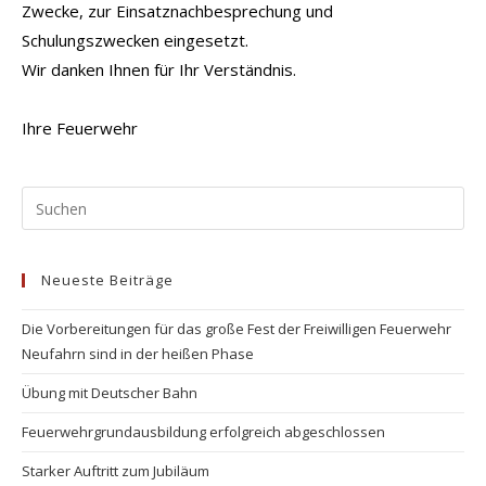
Zwecke, zur Einsatznachbesprechung und
Schulungszwecken eingesetzt.
Wir danken Ihnen für Ihr Verständnis.
Ihre Feuerwehr
Pr
Es
to
Neueste Beiträge
clo
the
Die Vorbereitungen für das große Fest der Freiwilligen Feuerwehr
se
Neufahrn sind in der heißen Phase
pan
Übung mit Deutscher Bahn
Feuerwehrgrundausbildung erfolgreich abgeschlossen
Starker Auftritt zum Jubiläum