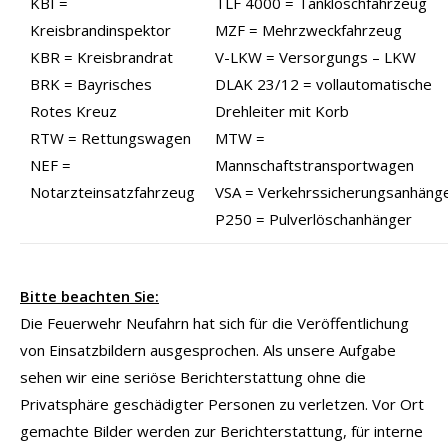
KBI =
TLF 4000 = Tanklöschfahrzeug
Kreisbrandinspektor
MZF = Mehrzweckfahrzeug
KBR = Kreisbrandrat
V-LKW = Versorgungs – LKW
BRK = Bayrisches
DLAK 23/12 = vollautomatische
Rotes Kreuz
Drehleiter mit Korb
RTW = Rettungswagen
MTW =
NEF =
Mannschaftstransportwagen
Notarzteinsatzfahrzeug
VSA = Verkehrssicherungsanhäng
P250 = Pulverlöschanhänger
Bitte beachten Sie:
Die Feuerwehr Neufahrn hat sich für die Veröffentlichung
von Einsatzbildern ausgesprochen. Als unsere Aufgabe
sehen wir eine seriöse Berichterstattung ohne die
Privatsphäre geschädigter Personen zu verletzen. Vor Ort
gemachte Bilder werden zur Berichterstattung, für interne