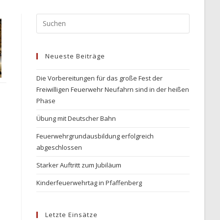
Press
Escape
to
Neueste Beiträge
close
the
Die Vorbereitungen für das große Fest der
search
Freiwilligen Feuerwehr Neufahrn sind in der heißen
panel.
Phase
Übung mit Deutscher Bahn
Feuerwehrgrundausbildung erfolgreich
abgeschlossen
Starker Auftritt zum Jubiläum
Kinderfeuerwehrtag in Pfaffenberg
Letzte Einsätze