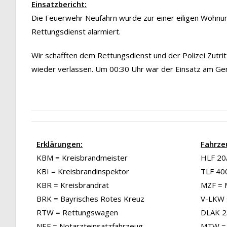
Einsatzbericht:
Die Feuerwehr Neufahrn wurde zur einer eiligen Wohnu
Rettungsdienst alarmiert.
Wir schafften dem Rettungsdienst und der Polizei Zutrit
wieder verlassen. Um 00:30 Uhr war der Einsatz am Ge
Erklärungen:
Fahrze
KBM = Kreisbrandmeister
HLF 20/
KBI = Kreisbrandinspektor
TLF 40
KBR = Kreisbrandrat
MZF = 
BRK = Bayrisches Rotes Kreuz
V-LKW 
RTW = Rettungswagen
DLAK 23
NEF = Notarzteinsatzfahrzeug
MTW = 