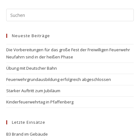
Pr
Es
to
Neueste Beiträge
clo
the
Die Vorbereitungen für das große Fest der Freiwilligen Feuerwehr
se
Neufahrn sind in der heißen Phase
pan
Übung mit Deutscher Bahn
Feuerwehrgrundausbildung erfolgreich abgeschlossen
Starker Auftritt zum Jubiläum
Kinderfeuerwehrtag in Pfaffenberg
Letzte Einsätze
B3 Brand im Gebäude