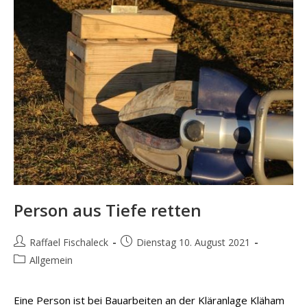
Person aus Tiefe retten
Beitrags-
Beitrag
Raffael Fischaleck
Dienstag 10. August 2021
Autor:
veröffentlicht:
Beitrags-
Allgemein
Kategorie:
Eine Person ist bei Bauarbeiten an der Kläranlage Kläham