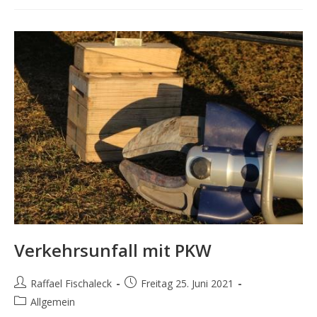
Verkehrsunfall mit PKW
Beitrags-
Beitrag
Raffael Fischaleck
Freitag 25. Juni 2021
Autor:
veröffentlicht:
Beitrags-
Allgemein
Kategorie: