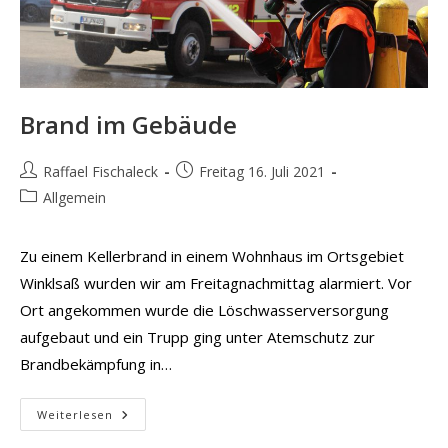
Brand im Gebäude
Beitrags-
Beitrag
Raffael Fischaleck
Freitag 16. Juli 2021
Autor:
veröffentlicht:
Beitrags-
Allgemein
Kategorie:
Zu einem Kellerbrand in einem Wohnhaus im Ortsgebiet
Winklsaß wurden wir am Freitagnachmittag alarmiert. Vor
Ort angekommen wurde die Löschwasserversorgung
aufgebaut und ein Trupp ging unter Atemschutz zur
Brandbekämpfung in…
Brand
Weiterlesen
Im
Gebäude