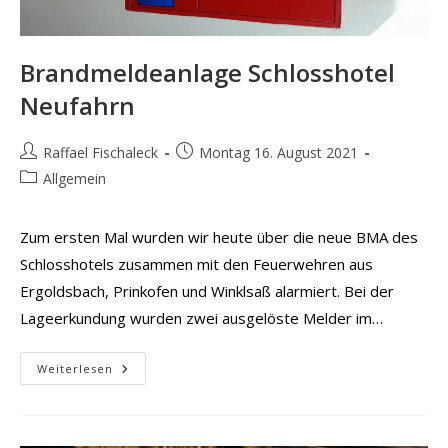
Brandmeldeanlage Schlosshotel
Neufahrn
Beitrags-
Beitrag
Raffael Fischaleck
Montag 16. August 2021
Autor:
veröffentlicht:
Beitrags-
Allgemein
Kategorie:
Zum ersten Mal wurden wir heute über die neue BMA des
Schlosshotels zusammen mit den Feuerwehren aus
Ergoldsbach, Prinkofen und Winklsaß alarmiert. Bei der
Lageerkundung wurden zwei ausgelöste Melder im…
Brandmeldeanlage
Weiterlesen
Schlosshotel
Neufahrn