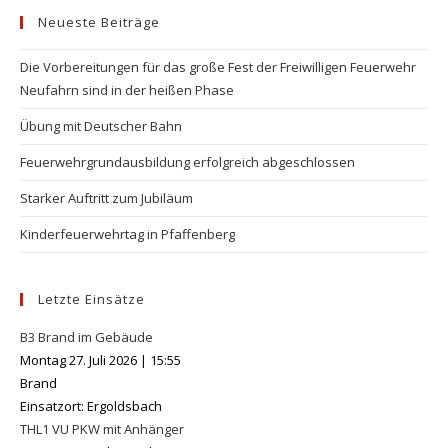
Neueste Beiträge
clo
the
Die Vorbereitungen für das große Fest der Freiwilligen Feuerwehr
se
Neufahrn sind in der heißen Phase
pan
Übung mit Deutscher Bahn
Feuerwehrgrundausbildung erfolgreich abgeschlossen
Starker Auftritt zum Jubiläum
Kinderfeuerwehrtag in Pfaffenberg
Letzte Einsätze
B3 Brand im Gebäude
Montag 27. Juli 2026
|
15:55
Brand
Einsatzort: Ergoldsbach
THL1 VU PKW mit Anhänger