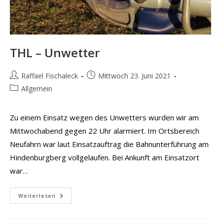
THL – Unwetter
Beitrags-
Beitrag
Raffael Fischaleck
Mittwoch 23. Juni 2021
Autor:
veröffentlicht:
Beitrags-
Allgemein
Kategorie:
Zu einem Einsatz wegen des Unwetters wurden wir am
Mittwochabend gegen 22 Uhr alarmiert. Im Ortsbereich
Neufahrn war laut Einsatzauftrag die Bahnunterführung am
Hindenburgberg vollgelaufen. Bei Ankunft am Einsatzort
war…
THL
Weiterlesen
–
Unwetter