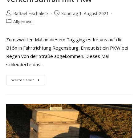
Beitrags-
Beitrag
Raffael Fischaleck
Sonntag 1. August 2021
Autor:
veröffentlicht:
Beitrags-
Allgemein
Kategorie:
Zum zweiten Mal an diesem Tag ging es für uns auf die
B15n in Fahrtrichtung Regensburg. Erneut ist ein PKW bei
Regen von der Straße abgekommen. Dieses Mal
schleuderte das…
Verkehrsunfall
Weiterlesen
Mit
PKW