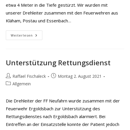
etwa 4 Meter in die Tiefe gestürzt. Wir wurden mit
unserer Drehleiter zusammen mit den Feuerwehren aus
Kläham, Postau und Essenbach…
Person
Weiterlesen
Aus
Tiefe
Retten
Unterstützung Rettungsdienst
Beitrags-
Beitrag
Raffael Fischaleck
Montag 2. August 2021
Autor:
veröffentlicht:
Beitrags-
Allgemein
Kategorie:
Die Drehleiter der FF Neufahrn wurde zusammen mit der
Feuerwehr Ergoldsbach zur Unterstützung des
Rettungsdienstes nach Ergoldsbach alarmiert. Bei
Eintreffen an der Einsatzstelle konnte der Patient jedoch