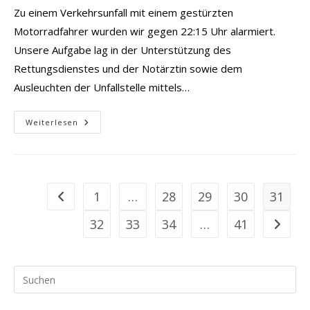
Zu einem Verkehrsunfall mit einem gestürzten
Motorradfahrer wurden wir gegen 22:15 Uhr alarmiert.
Unsere Aufgabe lag in der Unterstützung des
Rettungsdienstes und der Notärztin sowie dem
Ausleuchten der Unfallstelle mittels…
Verkehrsunfall
Weiterlesen
Mit
Motorrad
1
…
28
29
30
31
Zur vorherigen Seite
32
33
34
…
41
Zur näc
Pr
Es
to