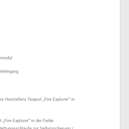
smodul
lehrgang
erstellers Texport „Fire Explorer“ in
„Fire Explorer“ in der Farbe
 Rettungsschlaufe zur Selbstsicherung /