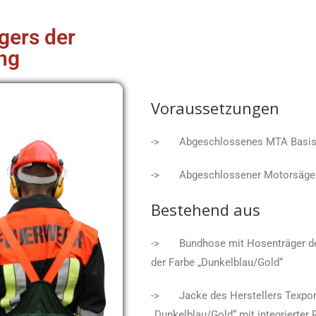
gers der
ng
Voraussetzungen
-> Abgeschlossenes MTA Basi
-> Abgeschlossener Motorsägen
Bestehend aus
-> Bundhose mit Hosenträger des H
der Farbe „Dunkelblau/Gold“
-> Jacke des Herstellers Texport 
„Dunkelblau/Gold“ mit integrierter