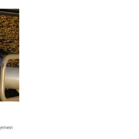
s-
gemein
rie: