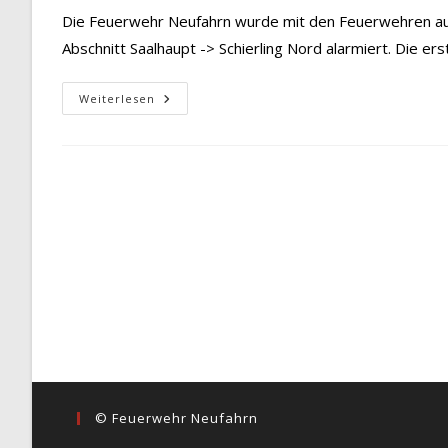
Die Feuerwehr Neufahrn wurde mit den Feuerwehren aus 
Abschnitt Saalhaupt -> Schierling Nord alarmiert. Die er
Verkehrsunfall
Weiterlesen
Mit
PKW
© Feuerwehr Neufahrn