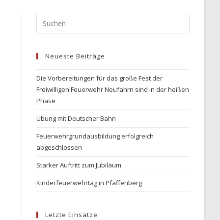
Press
Escape
to
Neueste Beiträge
close
the
Die Vorbereitungen für das große Fest der
search
Freiwilligen Feuerwehr Neufahrn sind in der heißen
panel.
Phase
Übung mit Deutscher Bahn
Feuerwehrgrundausbildung erfolgreich
abgeschlossen
Starker Auftritt zum Jubiläum
Kinderfeuerwehrtag in Pfaffenberg
Letzte Einsätze