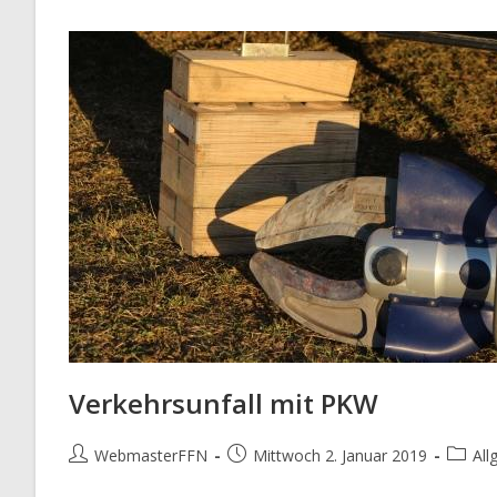
Verkehrsunfall mit PKW
Beitrags-
Beitrag
Beitrag
WebmasterFFN
Mittwoch 2. Januar 2019
All
Autor:
veröffentlicht:
Katego