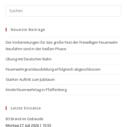
Pr
Es
to
Neueste Beiträge
clo
the
Die Vorbereitungen für das große Fest der Freiwilligen Feuerwehr
se
Neufahrn sind in der heißen Phase
pan
Übung mit Deutscher Bahn
Feuerwehrgrundausbildung erfolgreich abgeschlossen
Starker Auftritt zum Jubiläum
Kinderfeuerwehrtag in Pfaffenberg
Letzte Einsätze
B3 Brand im Gebäude
Montag 27. Juli 2026
|
15:55