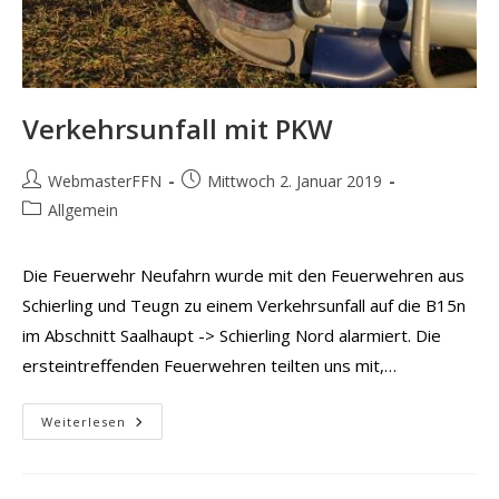
Verkehrsunfall mit PKW
Beitrags-
Beitrag
WebmasterFFN
Mittwoch 2. Januar 2019
Autor:
veröffentlicht:
Beitrags-
Allgemein
Kategorie:
Die Feuerwehr Neufahrn wurde mit den Feuerwehren aus
Schierling und Teugn zu einem Verkehrsunfall auf die B15n
im Abschnitt Saalhaupt -> Schierling Nord alarmiert. Die
ersteintreffenden Feuerwehren teilten uns mit,…
Verkehrsunfall
Weiterlesen
Mit
PKW