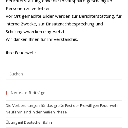
Berichterstattung ohne die Privatsphäre geschädigter
Personen zu verletzen.
Vor Ort gemachte Bilder werden zur Berichterstattung, für
interne Zwecke, zur Einsatznachbesprechung und
Schulungszwecken eingesetzt.
Wir danken Ihnen für Ihr Verständnis.
Ihre Feuerwehr
Pr
Es
to
Neueste Beiträge
clo
the
Die Vorbereitungen für das große Fest der Freiwilligen Feuerwehr
se
Neufahrn sind in der heißen Phase
pan
Übung mit Deutscher Bahn