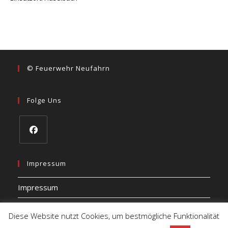
© Feuerwehr Neufahrn
Folge Uns
Opens
in
Impressum
a
Impressum
new
tab
Datenschutz
Diese Website nutzt Cookies, um bestmögliche Funktionalität