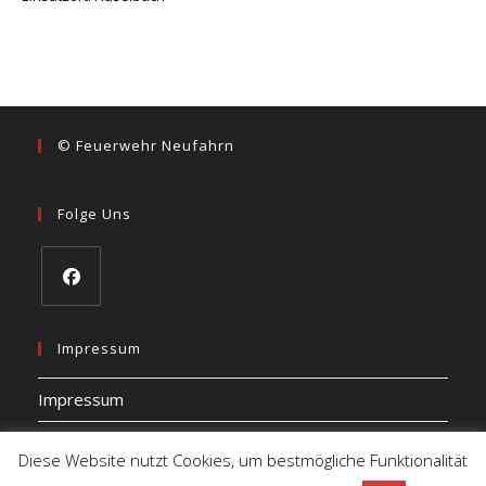
© Feuerwehr Neufahrn
Folge Uns
Opens
in
Impressum
a
Impressum
new
tab
Datenschutz
Diese Website nutzt Cookies, um bestmögliche Funktionalität