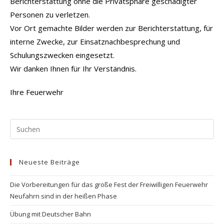
Berichterstattung ohne die Privatsphäre geschädigter
Personen zu verletzen.
Vor Ort gemachte Bilder werden zur Berichterstattung, für
interne Zwecke, zur Einsatznachbesprechung und
Schulungszwecken eingesetzt.
Wir danken Ihnen für Ihr Verständnis.
Ihre Feuerwehr
Pr
Es
to
Neueste Beiträge
clo
the
Die Vorbereitungen für das große Fest der Freiwilligen Feuerwehr
se
Neufahrn sind in der heißen Phase
pan
Übung mit Deutscher Bahn