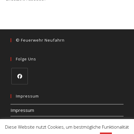
© Feuerwehr Neufahrn
Folge Uns
Opens
in
Impressum
a
Impressum
new
tab
Datenschutz
Diese Website nutzt Cookies, um bestmögliche Funktionalität