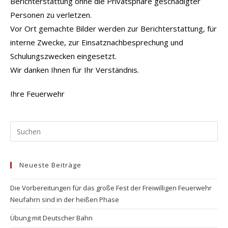
Berichterstattung ohne die Privatsphäre geschädigter
Personen zu verletzen.
Vor Ort gemachte Bilder werden zur Berichterstattung, für
interne Zwecke, zur Einsatznachbesprechung und
Schulungszwecken eingesetzt.
Wir danken Ihnen für Ihr Verständnis.
Ihre Feuerwehr
Pr
Es
to
Neueste Beiträge
clo
the
Die Vorbereitungen für das große Fest der Freiwilligen Feuerwehr
se
Neufahrn sind in der heißen Phase
pan
Übung mit Deutscher Bahn