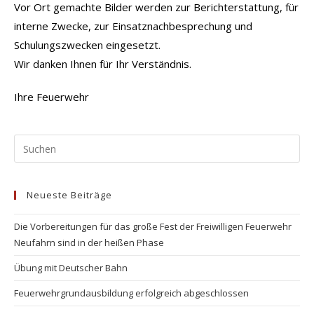
Vor Ort gemachte Bilder werden zur Berichterstattung, für
interne Zwecke, zur Einsatznachbesprechung und
Schulungszwecken eingesetzt.
Wir danken Ihnen für Ihr Verständnis.
Ihre Feuerwehr
Pr
Es
to
Neueste Beiträge
clo
the
Die Vorbereitungen für das große Fest der Freiwilligen Feuerwehr
se
Neufahrn sind in der heißen Phase
pan
Übung mit Deutscher Bahn
Feuerwehrgrundausbildung erfolgreich abgeschlossen