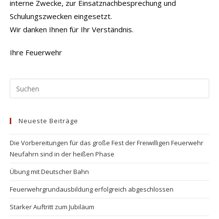
interne Zwecke, zur Einsatznachbesprechung und
Schulungszwecken eingesetzt.
Wir danken Ihnen für Ihr Verständnis.
Ihre Feuerwehr
Pr
Es
to
Neueste Beiträge
clo
the
Die Vorbereitungen für das große Fest der Freiwilligen Feuerwehr
se
Neufahrn sind in der heißen Phase
pan
Übung mit Deutscher Bahn
Feuerwehrgrundausbildung erfolgreich abgeschlossen
Starker Auftritt zum Jubiläum