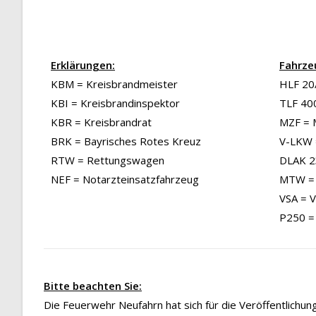
Erklärungen:
Fahrze
KBM = Kreisbrandmeister
HLF 20/
KBI = Kreisbrandinspektor
TLF 40
KBR = Kreisbrandrat
MZF = 
BRK = Bayrisches Rotes Kreuz
V-LKW 
RTW = Rettungswagen
DLAK 23
NEF = Notarzteinsatzfahrzeug
MTW = 
VSA = 
P250 =
Bitte beachten Sie:
Die Feuerwehr Neufahrn hat sich für die Veröffentlichu