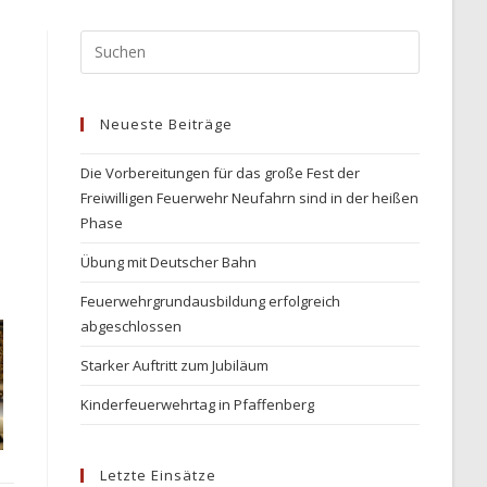
Press
Escape
to
Neueste Beiträge
close
the
Die Vorbereitungen für das große Fest der
search
Freiwilligen Feuerwehr Neufahrn sind in der heißen
panel.
Phase
Übung mit Deutscher Bahn
Feuerwehrgrundausbildung erfolgreich
abgeschlossen
Starker Auftritt zum Jubiläum
Kinderfeuerwehrtag in Pfaffenberg
Letzte Einsätze