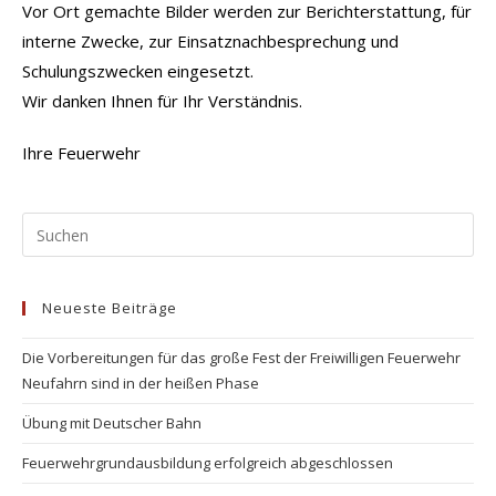
Vor Ort gemachte Bilder werden zur Berichterstattung, für
interne Zwecke, zur Einsatznachbesprechung und
Schulungszwecken eingesetzt.
Wir danken Ihnen für Ihr Verständnis.
Ihre Feuerwehr
Pr
Es
to
Neueste Beiträge
clo
the
Die Vorbereitungen für das große Fest der Freiwilligen Feuerwehr
se
Neufahrn sind in der heißen Phase
pan
Übung mit Deutscher Bahn
Feuerwehrgrundausbildung erfolgreich abgeschlossen