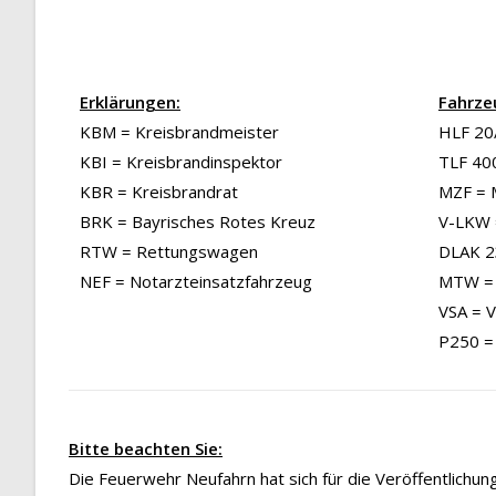
Erklärungen:
Fahrze
KBM = Kreisbrandmeister
HLF 20/
KBI = Kreisbrandinspektor
TLF 40
KBR = Kreisbrandrat
MZF = 
BRK = Bayrisches Rotes Kreuz
V-LKW 
RTW = Rettungswagen
DLAK 23
NEF = Notarzteinsatzfahrzeug
MTW = 
VSA = 
P250 =
Bitte beachten Sie:
Die Feuerwehr Neufahrn hat sich für die Veröffentlichu