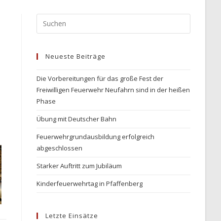
Press
Escape
to
Neueste Beiträge
close
the
Die Vorbereitungen für das große Fest der
search
Freiwilligen Feuerwehr Neufahrn sind in der heißen
panel.
Phase
Übung mit Deutscher Bahn
Feuerwehrgrundausbildung erfolgreich
abgeschlossen
Starker Auftritt zum Jubiläum
Kinderfeuerwehrtag in Pfaffenberg
Letzte Einsätze